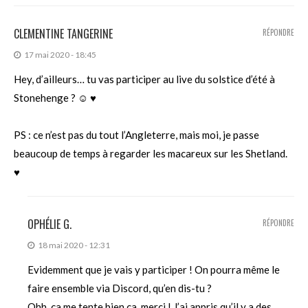
CLEMENTINE TANGERINE
RÉPONDRE
17 mai 2020 - 18:45
Hey, d’ailleurs… tu vas participer au live du solstice d’été à
Stonehenge ? ☺ ♥
PS : ce n’est pas du tout l’Angleterre, mais moi, je passe
beaucoup de temps à regarder les macareux sur les Shetland.
♥
OPHÉLIE G.
RÉPONDRE
18 mai 2020 - 12:31
Evidemment que je vais y participer ! On pourra même le
faire ensemble via Discord, qu’en dis-tu ?
Ohh, ça me tente bien ça, merci ! J’ai appris qu’il y a des