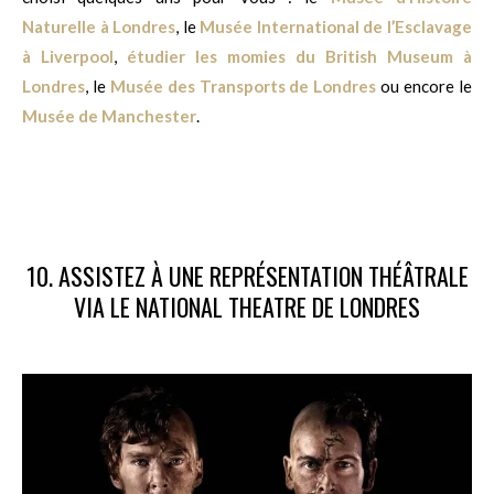
Naturelle à Londres
, le
Musée International de l’Esclavage
à Liverpool
,
étudier les momies du British Museum à
Londres
, le
Musée des Transports de Londres
ou encore le
Musée de Manchester
.
10. ASSISTEZ À UNE REPRÉSENTATION THÉÂTRALE
VIA LE NATIONAL THEATRE DE LONDRES