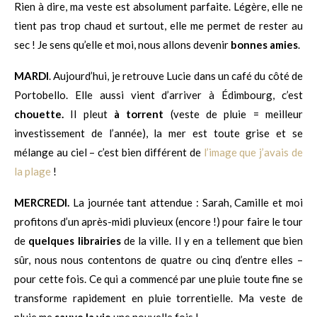
Rien à dire, ma veste est absolument parfaite. Légère, elle ne
tient pas trop chaud et surtout, elle me permet de rester au
sec ! Je sens qu’elle et moi, nous allons devenir
bonnes amies
.
MARDI
. Aujourd’hui, je retrouve Lucie dans un café du côté de
Portobello. Elle aussi vient d’arriver à Édimbourg, c’est
chouette.
Il pleut
à torrent
(veste de pluie = meilleur
investissement de l’année), la mer est toute grise et se
mélange au ciel – c’est bien différent de
l’image que j’avais de
la plage
!
MERCREDI.
La journée tant attendue : Sarah, Camille et moi
profitons d’un après-midi pluvieux (encore !) pour faire le tour
de
quelques librairies
de la ville. Il y en a tellement que bien
sûr, nous nous contentons de quatre ou cinq d’entre elles –
pour cette fois. Ce qui a commencé par une pluie toute fine se
transforme rapidement en pluie torrentielle. Ma veste de
pluie me
sauve la vie
une nouvelle fois !