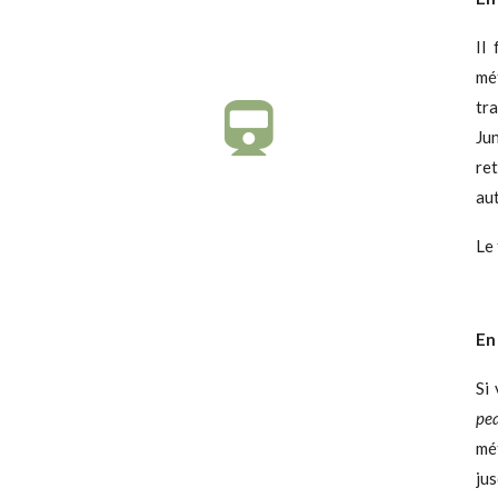
Il
mé
tr
Jun
re
au
Le 
En
Si 
pe
mét
jus