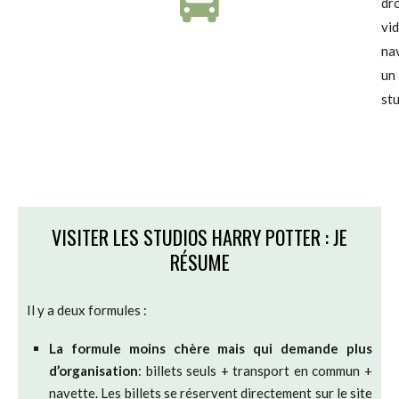
dr
vi
nav
un
stu
VISITER LES STUDIOS HARRY POTTER : JE
RÉSUME
Il y a deux formules :
La formule moins chère mais qui demande plus
d’organisation
: billets seuls + transport en commun +
navette. Les billets se réservent directement sur le site