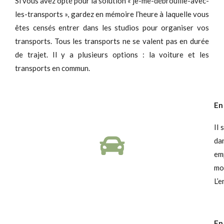
Si vous avez opté pour la solution « je-me-débrouille-avec-
les-transports », gardez en mémoire l’heure à laquelle vous
êtes censés entrer dans les studios pour organiser vos
transports. Tous les transports ne se valent pas en durée
de trajet. Il y a plusieurs options : la voiture et les
transports en commun.
En
Il 
da
em
mob
L’e
En 