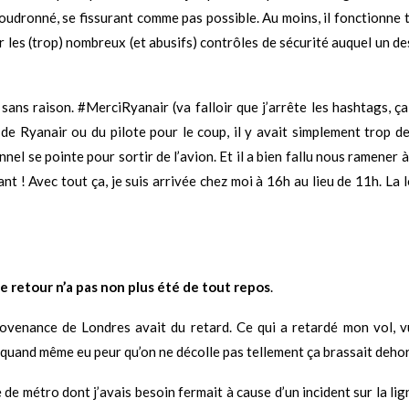
goudronné, se fissurant comme pas possible. Au moins, il fonctionne 
ur les (trop) nombreux (et abusifs) contrôles de sécurité auquel un de
ans raison. #MerciRyanair (va falloir que j’arrête les hashtags, ça en
de Ryanair ou du pilote pour le coup, il y avait simplement trop de 
el se pointe pour sortir de l’avion. Et il a bien fallu nous ramener à
iant ! Avec tout ça, je suis arrivée chez moi à 16h au lieu de 11h. La
e retour n’a pas non plus été de tout repos
.
provenance de Londres avait du retard. Ce qui a retardé mon vol, v
i quand même eu peur qu’on ne décolle pas tellement ça brassait dehor
ne de métro dont j’avais besoin fermait à cause d’un incident sur la l