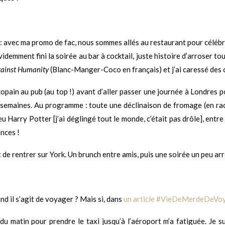
 avec ma promo de fac, nous sommes allés au restaurant pour célébre
idemment fini la soirée au bar à cocktail, juste histoire d’arroser to
gainst Humanity
(Blanc-Manger-Coco en français) et j’ai caressé des c
opain au pub (au top !) avant d’aller passer une journée à Londres p
 semaines. Au programme : toute une déclinaison de fromage (en racle
Harry Potter [j’ai déglingé tout le monde, c’était pas drôle], entre a
ances !
e rentrer sur York. Un brunch entre amis, puis une soirée un peu arrosé
nd il s’agit de voyager ? Mais si, dans
un article #VieDeMerdeDeVo
du matin pour prendre le taxi jusqu’à l’aéroport m’a fatiguée. Je su