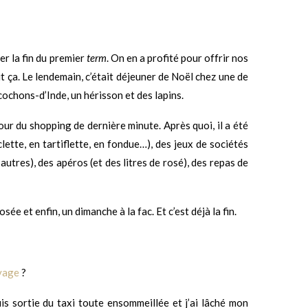
r la fin du premier
term
. On en a profité pour offrir nos
ut ça. Le lendemain, c’était déjeuner de Noël chez une de
ochons-d’Inde, un hérisson et des lapins.
our du shopping de dernière minute. Après quoi, il a été
tte, en tartiflette, en fondue…), des jeux de sociétés
utres), des apéros (et des litres de rosé), des repas de
e et enfin, un dimanche à la fac. Et c’est déjà la fin.
yage
?
is sortie du taxi toute ensommeillée et j’ai lâché mon