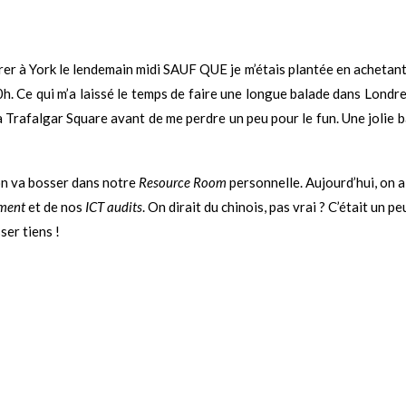
rer à York le lendemain midi SAUF QUE je m’étais plantée en achetant mon
 20h. Ce qui m’a laissé le temps de faire une longue balade dans Lond
 Trafalgar Square avant de me perdre un peu pour le fun. Une jolie 
s on va bosser dans notre
Resource Room
personnelle. Aujourd’hui, on a
ment
et de nos
ICT audits
. On dirait du chinois, pas vrai ? C’était un 
ser tiens !