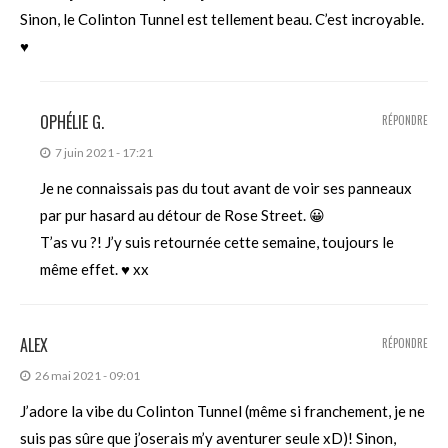
Sinon, le Colinton Tunnel est tellement beau. C’est incroyable.
♥
OPHÉLIE G.
RÉPONDRE
7 juin 2021 - 17:21
Je ne connaissais pas du tout avant de voir ses panneaux
par pur hasard au détour de Rose Street. 😀
T’as vu ?! J’y suis retournée cette semaine, toujours le
même effet. ♥ xx
ALEX
RÉPONDRE
26 mai 2021 - 09:01
J’adore la vibe du Colinton Tunnel (même si franchement, je ne
suis pas sûre que j’oserais m’y aventurer seule xD)! Sinon,