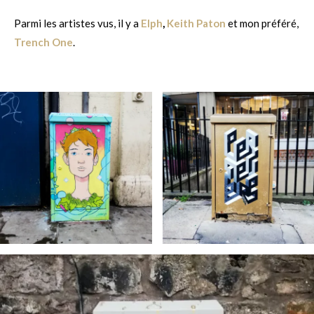
Parmi les artistes vus, il y a
Elph
,
Keith Paton
et mon préféré,
Trench One
.